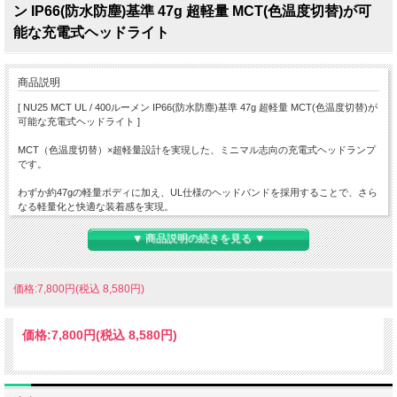
ン IP66(防水防塵)基準 47g 超軽量 MCT(色温度切替)が可
能な充電式ヘッドライト
商品説明
[ NU25 MCT UL / 400ルーメン IP66(防水防塵)基準 47g 超軽量 MCT(色温度切替)が
可能な充電式ヘッドライト ]
MCT（色温度切替）×超軽量設計を実現した、ミニマル志向の充電式ヘッドランプ
です。
わずか約47gの軽量ボディに加え、UL仕様のヘッドバンドを採用することで、さら
なる軽量化と快適な装着感を実現。
最大400ルーメン・約132mの照射性能を備え、トレイルランニングや登山、ファス
▼ 商品説明の続きを見る ▼
トパッキングなど軽さを重視するシーンで活躍します。
最大の特長であるMCT機能により、ウォーム・ニュートラルホワイト・クールホ
価格:7,800円(税込 8,580円)
ワイトの3つの光色を切り替えることができ、環境に応じた最適な視界を確保。
赤色補助ライトにより夜間の視界を保ちながらの行動にも対応します。
価格:
7,800円
(税込 8,580円)
デュアルボタンによる直感的な操作性やUSB Type-C充電、IP66防水・耐衝撃性能
も備え、軽さと実用性を高いレベルで両立したULモデルです。