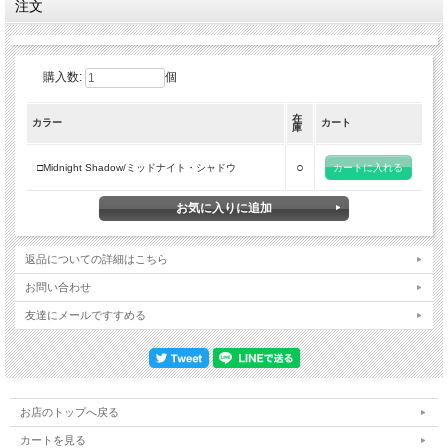
注文
-MCT（色温度切替）×長時間点灯で、あらゆるシーンに対応
わずか約47gの超軽量設計で長時間でも快適。
最大400ルーメン・約132mの照射性能を備え、日常からアウトドアまで幅広いシー
ンで活躍します。
購入数:
個
-3つの色温度を1つに集約したMCT搭載
・ウォームライトは対象物の色や輪郭を自然に捉えやすく、雨・霧・降雪など視界
在
が不安定な環境に適しています。
カラー
カート
庫
・ニュートラルホワイトライトは急斜面や渓流沿い、ぬかるみ、雪道などテクニカ
○
□Midnight Shadow/ミッドナイト・シャドウ
ルな地形で安定した見やすさを発揮。
・クールホワイトライトは高効率かつ長時間駆動に優れ、キャンプや都市部でのナ
イトランなど日常的なシーンに適しています。
-暗闇でも快適に使えるウルトラローモード＆レッドライト
返品についての詳細はこちら
6ルーメンのウルトラローモードは、まぶしさを抑えたやさしい光で最大45時間の
連続使用が可能。
お問い合わせ
長時間の行動や暗所での作業に適しています。
友達にメールですすめる
さらにレッドライトを搭載し、地図確認や緊急時、星空観察、ナイトフォトなどに
も対応。虫を寄せにくく、夜間の視界を保ちながら快適に使用できます。
-True Vision+ オプティカルマトリクスレンズシステム搭載
最大400ルーメン・約132mの照射性能を備え、94％以上の高い光透過率と845mm2
の大型反射面により、光を効率よく前方へ届けます。
お店のトップへ戻る
さらに100°以上のワイドな照射角で広範囲をムラなく照らし、夜間の行動を力強く
カートを見る
サポートします。