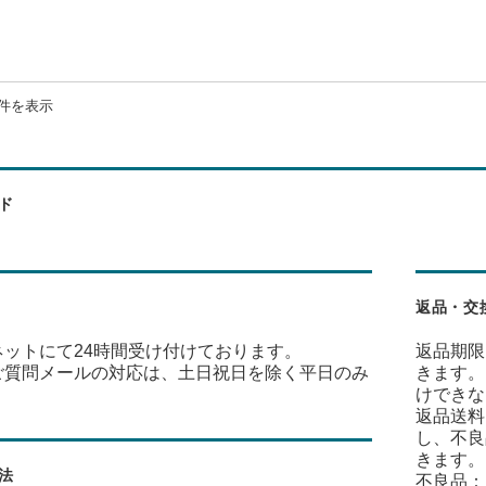
1件を表示
ド
返品・交
ネットにて24時間受け付けております。
返品期限
ご質問メールの対応は、土日祝日を除く平日のみ
きます。
けできな
返品送料
し、不良
きます。
法
不良品：