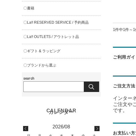
〇書籍
〇La!! RESERVED SERVICE / 予約商品
1件中1件～
〇La!! OUTLETS / アウトレット品
〇ギフト & ラッピング
ご利用ガイ
〇ブランドから選ぶ
ご注文方法
インター
ご注文や
です。
2026/08
お支払い方
日
月
火
水
木
金
土