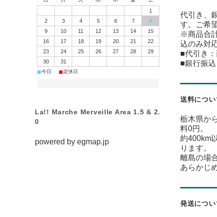
1
代引き、
2
3
4
5
6
7
8
す。ご希
9
10
11
12
13
14
15
※商品合計
16
17
18
19
20
21
22
込のみ対
23
24
25
26
27
28
29
■代引き
30
31
■銀行振
■
■
今日
定休日
送料につい
La!! Marche Merveille Area 1.5 & 2.
栃木県から
0
料0円。
約400k
powered by
egmap.jp
ります。
離島の場
あらかじ
発送につい