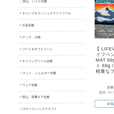
〇登山、ハイク全般
> キャンプ＆ブッシュクラフトツール
> 火器全般
> グッズ、小物
【 LIFE
> フード＆サプリメント
イフベン
MAT 6
> キャリングツール全般
ト 69g
軽量な
＞テント、シェルター全般
> ウェア全般
定価:
価格:
¥1,
> 登山、登攀ギア全般
〇カヤック,パッククラフト