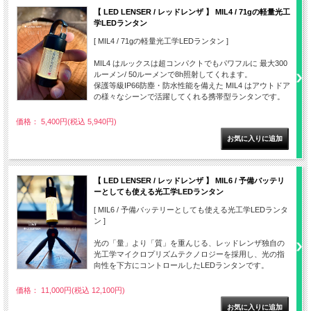
【 LED LENSER / レッドレンザ 】 MIL4 / 71gの軽量光工
学LEDランタン
[ MIL4 / 71gの軽量光工学LEDランタン ]
MIL4 はルックスは超コンパクトでもパワフルに 最大300
ルーメン/ 50ルーメンで8h照射してくれます。
保護等級IP66防塵・防水性能を備えた MIL4 はアウトドア
の様々なシーンで活躍してくれる携帯型ランタンです。
価格： 5,400円(税込 5,940円)
【 LED LENSER / レッドレンザ 】 MIL6 / 予備バッテリ
ーとしても使える光工学LEDランタン
[ MIL6 / 予備バッテリーとしても使える光工学LEDランタ
ン ]
光の「量」より「質」を重んじる、レッドレンザ独自の
光工学マイクロプリズムテクノロジーを採用し、光の指
向性を下方にコントロールしたLEDランタンです。
価格： 11,000円(税込 12,100円)