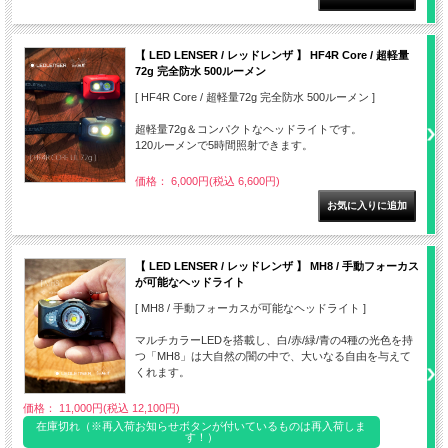
【 LED LENSER / レッドレンザ 】 HF4R Core / 超軽量
72g 完全防水 500ルーメン
[ HF4R Core / 超軽量72g 完全防水 500ルーメン ]
超軽量72g＆コンパクトなヘッドライトです。
120ルーメンで5時間照射できます。
価格： 6,000円(税込 6,600円)
【 LED LENSER / レッドレンザ 】 MH8 / 手動フォーカス
が可能なヘッドライト
[ MH8 / 手動フォーカスが可能なヘッドライト ]
マルチカラーLEDを搭載し、白/赤/緑/青の4種の光色を持
つ「MH8」は大自然の闇の中で、大いなる自由を与えて
くれます。
価格： 11,000円(税込 12,100円)
在庫切れ（※再入荷お知らせボタンが付いているものは再入荷しま
す！）