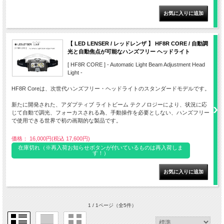
【 LED LENSER / レッドレンザ 】 HF8R CORE / 自動調
光と自動焦点が可能なハンズフリー ヘッドライト
[ HF8R CORE ] - Automatic Light Beam Adjustment Head
Light -
HF8R Coreは、次世代ハンズフリー・ヘッドライトのスタンダードモデルです。
新たに開発された、アダプティブ ライトビーム テクノロジーにより、状況に応
じて自動で調光、フォーカスされる為、手動操作を必要としない、ハンズフリー
で使用できる世界で初の画期的な製品です。
価格： 16,000円(税込 17,600円)
在庫切れ（※再入荷お知らせボタンが付いているものは再入荷しま
す！）
1 / 1ページ
（全5件）