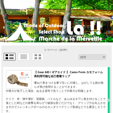
1 / 1ページ
（全2件）
【 Gear AID / ギアエイド 】 Camo Form カモフォーム
再利用可能な自己密着ラップ
重ねて巻きつける事で互いに付着し、はがしても跡が残
らず再び使用することができます。
付着力が低下した場合、ぬるま湯等で洗うことで付着力が回復します。
ナイフ、斧、懐中電灯、双眼鏡、パドルなど、あらゆるギアに巻き付けることで
落とした時などの衝撃を和らげて破損を防ぐだけでなく、グリップ力を向上させ
ますのでトレッキングポールのセカンダリーグリップ形成などでも重宝しそうで
す。