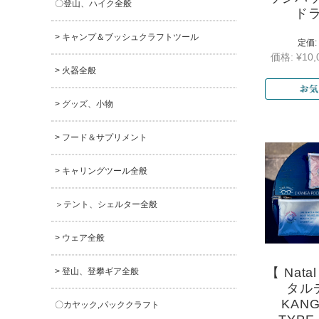
〇登山、ハイク全般
ド
> キャンプ＆ブッシュクラフトツール
定価:
価格:
¥10,
> 火器全般
> グッズ、小物
> フード＆サプリメント
> キャリングツール全般
＞テント、シェルター全般
> ウェア全般
【 Natal
> 登山、登攀ギア全般
タル
KANG
〇カヤック,パッククラフト