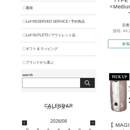
TYPE I
<Medi
〇書籍
〇La!! RESERVED SERVICE / 予約商品
定価:
価格:
¥4,
〇La!! OUTLETS / アウトレット品
〇ギフト & ラッピング
〇ブランドから選ぶ
2026/08
【 MAGI
日
月
火
水
木
金
土