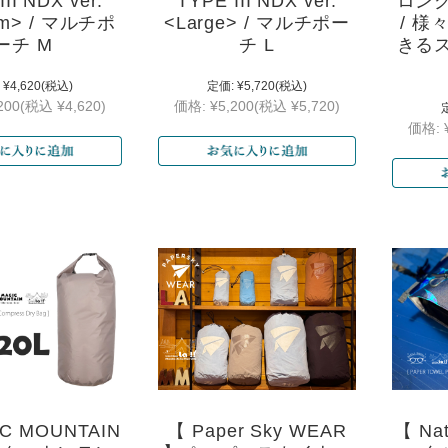
II NDX ver.
TYPE III NDX ver.
ロン
um> / マルチポ
<Large> / マルチポー
/ 
ーチ M
チ L
きる
¥4,620
(税込)
定価:
¥5,720
(税込)
200
(税込 ¥4,620)
価格:
¥5,200
(税込 ¥5,720)
価格:
C MOUNTAIN
【 Paper Sky WEAR
【 Nat