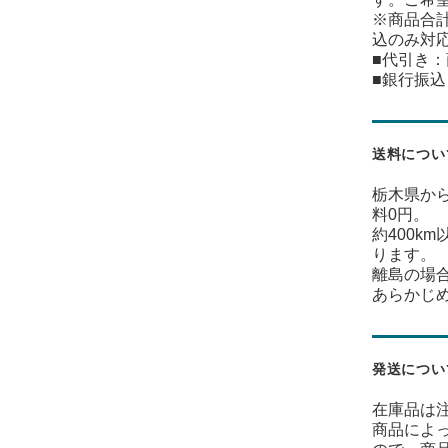
※商品合計
込のみ対
■代引き
■銀行振
送料につい
栃木県から
料0円。
約400k
ります。
離島の場
あらかじ
発送につい
在庫品は
商品によ