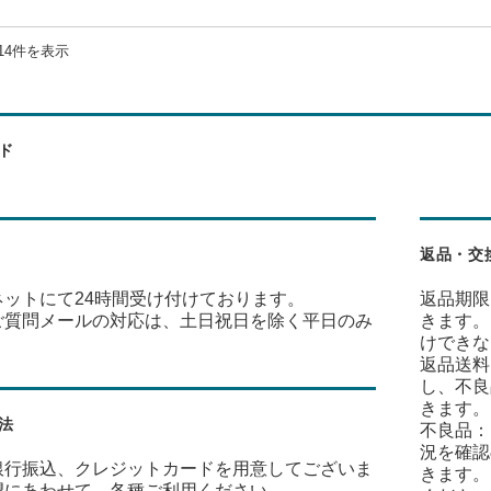
14件を表示
ド
返品・交
ネットにて24時間受け付けております。
返品期限
ご質問メールの対応は、土日祝日を除く平日のみ
きます。
けできな
返品送料
し、不良
きます。
法
不良品：
況を確認
銀行振込、クレジットカードを用意してございま
きます。
望にあわせて、各種ご利用ください。