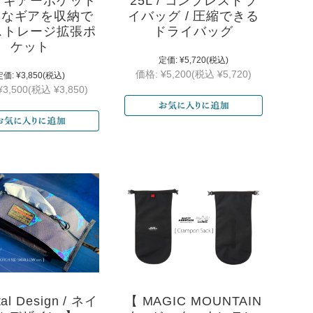
グギアーポケット
25L / コンプレスドラ
様々なギアを収納で
イバッグ / 圧縮できる
ストレージ拡張ポ
ドライバッグ
ケット
定価:
¥5,720
(税込)
価格:
¥5,200
(税込 ¥5,720)
定価:
¥3,850
(税込)
¥3,500
(税込 ¥3,850)
al Design / ネイ
【 MAGIC MOUNTAIN