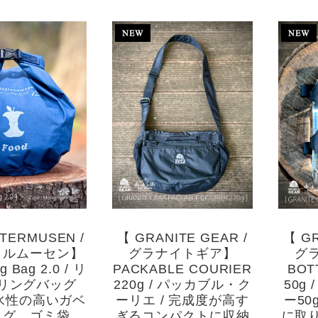
TERMUSEN /
【 GRANITE GEAR /
【 GR
タルムーセン】
グラナイトギア】
グ
g Bag 2.0 / リ
PACKABLE COURIER
BOT
リングバッグ
220g / パッカブル・ク
50g
 防水性の高いガベ
ーリエ / 完成度が高す
ー50
ッグ、ゴミ袋、
ぎるコンパクトに収納
に取