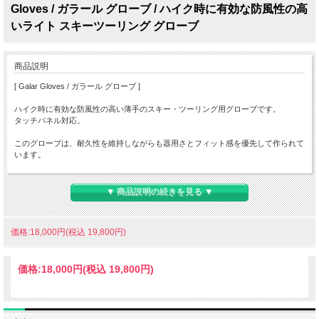
Gloves / ガラール グローブ / ハイク時に有効な防風性の高
いライト スキーツーリング グローブ
商品説明
[ Galar Gloves / ガラール グローブ ]
ハイク時に有効な防風性の高い薄手のスキー・ツーリング用グローブです。
タッチパネル対応。
このグローブは、耐久性を維持しながらも器用さとフィット感を優先して作られて
います。
手の甲には柔軟性を高めながらもしっかり防風してくれる、ウルトラミッド・ウイ
ンドストレッチ(TM) 。
▼ 商品説明の続きを見る ▼
手のひらにはグリップ力を高めるリサイクル・AX(R) ラレードを採用し、ロープの
摩擦熱なども防護します。
価格:18,000円(税込 19,800円)
親指と人差し指はタッチスクリーンに対応しています。
価格:
18,000円
(税込 19,800円)
薄手のツーリング・グローブは激しい山での活動でも快適で体温調節が可能です。
Key Features
Advantages