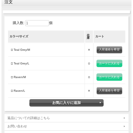
注文
- 立体構造による高い操作性
- 伸縮性のあるシェル素材
- 手のひらにはグリップ力の高いリサイクル・AX(R)ラレードパーム
- 手の甲にリフレクター
- ネオプレン製カフ
購入数:
個
Figures
在
- 重量 (Weight) : 86 g (M)
カラー/サイズ
カート
庫
- MFR (Mass Flow Resistance) : 4
×
入荷連絡を希望
□ Teal Grey/M
Size
- サイズは海外サイズです。
- レギュラーフィットに設計されています。
○
□ Teal Grey/L
Washing & Care
- 洗濯機は 30℃ 以下で弱めのサイクルで洗ってください。
○
□ Raven/M
- タンブル乾燥はしないでください。
- 漂白しないでください。
- ドライクリーニングをお勧めします。
×
入荷連絡を希望
□ Raven/L
- 定期的に洗濯してください。
返品についての詳細はこちら
お問い合わせ