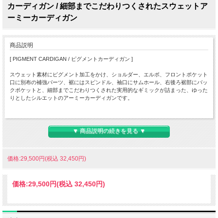
カーディガン / 細部までこだわりつくされたスウェットア
ーミーカーディガン
商品説明
[ PIGMENT CARDIGAN / ピグメントカーディガン ]
スウェット素材にピグメント加工をかけ、ショルダー、エルボ、フロントポケット
口に別布の補強パーツ、裾にはスピンドル、袖口にサムホール、右後ろ裾部にバッ
クポケットと、細部までこだわりつくされた実用的なギミックが詰まった、ゆった
りとしたシルエットのアーミーカーディガンです。
・Size(cm)
着丈 / 肩幅 / バスト / 裄丈
▼ 商品説明の続きを見る ▼
M ：73.0 / 55.0 / 122 / 90.0
L ：75.0 / 57.0 / 124 / 93.0
価格:29,500円(税込 32,450円)
○ About " wfeld / フェルド "
Feld は“ Field ” のドイツ古文の源単語 “W” は wherever , whenever , whoever ,
価格:
29,500円
(税込 32,450円)
whatever の頭文字。
街歩き・トラベルからアウトドアレジャーまで、ハイブリッドなシーンをプレイフ
ィールド（遊び場）とする、Lifestyle Artist / ライフスタイル・アーティスト達のイ
ニシャルウェアとして、野澤広志 (ヒロシ・ノザワ ) 氏がデザインを手掛けていま
す。