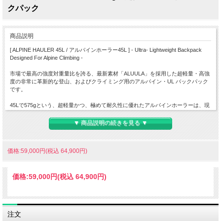
クパック
商品説明
[ ALPINE HAULER 45L / アルパインホーラー45L ] - Ultra- Lightweight Backpack
Designed For Alpine Climbing -
市場で最高の強度対重量比を誇る、最新素材「ALUULA」を採用した超軽量・高強
度の非常に革新的な登山、およびクライミング用のアルパイン・UL バックパック
です。
45Lで575gという、超軽量かつ、極めて耐久性に優れたアルパインホーラーは、現
代のアルパインスタイルの登山に最適な仕上がりとなっています。
▼ 商品説明の続きを見る ▼
新世代の複合素材として評判の高い Aluula 生地は、ナイロン、ポリエステル、ア
ラミドよりも軽量でありながら、スチールの8倍の強度対重量比を誇るUHMWPE複
合素材となっており、従来のULザック素材とは一線を画す素材です。
価格:59,000円(税込 64,900円)
荷重分散が計算されたショルダーハーネスは重量をキャリングする際も肩に食い込
みづらく快適です。
価格:
59,000円
(税込 64,900円)
素早く安全に運搬できるクイックリリース3点式キャリングシステムも備え、ショ
ルダーハーネスはインナーストレージに完全収納可能で、クライミング時の荷上げ
もスムーズに行えます。
内部にアクセサリーポケット、ピッケルホルダー、ロールアップクロージャーを備
注文
え、過酷な気象条件でも対応しきれる安心感があります。