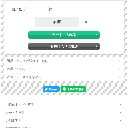
購入数：
個
●Figures
・容量 : 45L
在庫
○
・寸法 : 約55×約30×約25cm ( 荷物収納時 )
・背面サイズ : ワンサイズ(40～45cm)
・重量 : 575g
・素材 : Aluula Durlyte （UHMWPE）/リサイクルシリコンコーティングナイロン
40d/ナイロン140d織りストレッチ生地/PFCフリー
返品についての詳細はこちら
お問い合わせ
友達にメールですすめる
お店のトップへ戻る
カートを見る
ご利用案内