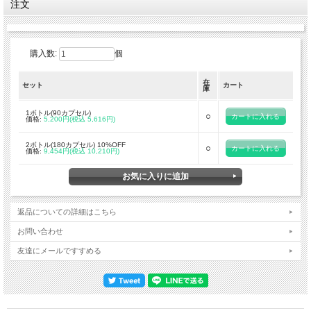
注文
L-チロシン、L-テアニンにはリラックス効果があり、カフェインの刺激を和らげる
効果があります。これにより精神的な安定感を保ちながら集中力を高めることがで
きます。
購入数:
個
HALEOの主力エネルギーサポートサプリメント「アップ!」が発売されたのはもう
10年以上も前。 以来エリートアスリート、ビジネスマン、ゲーマー、学生その他
在
誰でも即効のパフォーマンスサポートを必要とする時に愛用されてきました。
セット
カート
庫
アップ!2.0にはカフェインと組み合わせた特質的なエビデンスが増えている2種類
の新成分を配合。
1ボトル(90カプセル)
○
価格:
5,200円(税込 5,616円)
アップグレード成分その1:
EnXtra&#8482;
2ボトル(180カプセル) 10%OFF
○
研究され標準化したアルピニアガランガのエキスでEnXtraの名で商標登録されてい
価格:
9,454円(税込 10,210円)
ます。
スパイスや伝統的なインドの健康法アーユルヴェーダで使われ、その根はポリフェ
ノールその他の抗酸化物質を豊富に含み、カフェインとは異なりガランガは血液の
流れをスムーズにサポートし、カフェインのみで起こるクラッシュ感がなくエネル
ギーを持続させるようです。
返品についての詳細はこちら
アップグレード成分その2:
お問い合わせ
サンテアニン&#174;
テアニンは緑茶に豊富に含まれるアミノ酸。精神状態の安定化と集中力、気分、リ
友達にメールですすめる
ラクゼーション、眠りによる休息をサポートすることが認められています。 カフ
ェインと一緒に使用することで、数種のタスク遂行のスピードアップ、語義暗記力
増大、注意力増大などに期待できると考えられています。またカフェインのみで起
こる脳への血液供給の減少を緩和することが出来ることが示されています。