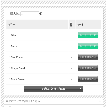
トは様々な収納に対応し、小さなトップポケットはサングラスや地図を収納できま
す。
購入数:
個
●Advantages
- メインコンパートメントへのフルアクセス・ファスナー
在
- 通気性に優れた背面メッシュフォーム
カラー
カート
庫
- 拡張可能なフロントポケット
- サイドストレッチポケット
○
□ Olive
- 背負い心地を保証するワイヤーフレーム
- サイドコンプレッションコード
- 人間工学に基づいたフィット
○
□ Black
- コンパクト・ショートフィットに設計されています。
- 耐久性を重視したミッドウェイト設計。
- 背面のキャリングシステムは固定式です。
×
入荷連絡を希望
□ Sea Foam
- 背面パネル：固定パネル、細幅。
●Figures
×
入荷連絡を希望
□ Chaya Sand
- Weight (重量) : 785 g
- Water Column (耐水圧/本体部) : > 300 mm
- Water Column (耐水圧/補強部) : > 7,000 mm
×
入荷連絡を希望
□ Burnt Russet
●Size
- Dimension (サイズ) : H52 x W25 x D22 cm
- Recommended Weight (耐荷重) : 7 kg
- 背面長：40～49cm。
返品についての詳細はこちら