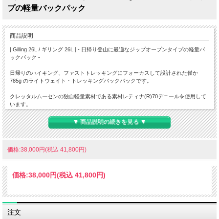
プの軽量バックパック
商品説明
[ Gilling 26L / ギリング 26L ] - 日帰り登山に最適なジップオープンタイプの軽量バ
ックパック -
日帰りのハイキング、ファストトレッキングにフォーカスして設計された僅か
785g のライトウェイト・トレッキングバックパックです。
クレッタルムーセンの独自軽量素材である素材レティナ(R)70デニールを使用して
います。
休憩時などに、バッグ内部全体が見渡せる大きなU字開口型のデザインとなってお
▼ 商品説明の続きを見る ▼
り、底面に収納したものもストレスなく取り出せます。
背面には薄いメッシュで覆われたリッジフォームが装備され、パックと身体の間に
価格:38,000円(税込 41,800円)
空気の流れを作り、優れた通気性を確保します。
また、ヒップベルトには幅広のアタッチメントポイントがあり、身体に自然な形で
価格:
38,000円
(税込 41,800円)
フィットさせ、快適で優れた装着感があります。
フロントポケットには濡れた衣類などの、内部と分けて収納したいアイテムを、サ
イドポケットには水筒やポールなどの長さのあるアイテムが収納可能です。
注文
外側のループ付きウェビングはカスタマイズが可能で、2つの伸縮性サイドポケッ