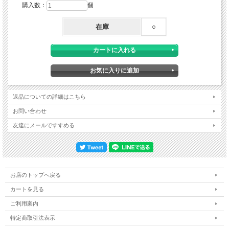
購入数：
個
■特徴・機能
・UIAA156（雪崩救助シャベル）認証
・アルマイト処理済みアルミニウム
在庫
○
・テレスコピックハンドル
・レスキューソリ機能
・シャープで頑丈なブレード
・Tグリップ
■スペック
・重さ ：440g
・サイズ ： ブレード 27×21 cm
・使用長 ： 76cm と 42cm のツーウェイ
返品についての詳細はこちら
お問い合わせ
友達にメールですすめる
お店のトップへ戻る
カートを見る
ご利用案内
特定商取引法表示