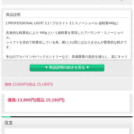
商品説明
[ PROFESSIONAL LIGHT 2.1 / プロライト 2.1 スノーショベル 超軽量440g ]
先進的な軽量化により 440g という超軽量を実現したアバランチ・スノーショベ
ル。
シャフトを含めて軽量化している為、鍬(くわ)型にはなりませんが驚異的な軽さで
す。
冬山のアルパインやバックカントリーなど、装備重量の負担を減らし、楽にキャリ
ングできることでしょう。
▼ 商品説明の続きを見る ▼
アルマイト処理済みアルミニウムを材に採用したブレードには、雪を掘るときに足
が滑らないようにステップ溝が設けられ、高めの側壁とブレードに刻まれたセンタ
ーリッジが必要な剛性を確保している為、力が乗りやすい設計です。
価格:13,800円(税込 15,180円)
耐久性が高く、鋭く頑丈な刃先は固めの雪でもサクサクと入り作業効率を上げてく
れます。
価格:
13,800円
(税込 15,180円)
考え抜かれた素材の切り込みにより、レスキュースレッド(ソリ)の構築や、スノー
アンカーとしてロープ支点でも使用できます。
人間工学設計による、伸縮式の急速閉鎖シャフトは長さを簡単に調整できるだけで
注文
なく、右利き、左利き、どちらでも簡単に切り替えて使用できます。