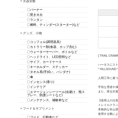
> 火器全般
〇バーナー
〇焚き火台
〇ランタン
〇燃料、ティンダー(スターター)など
> グッズ、小物
〇コッフェル(調理器具)
〇カトラリー類(食器、カップ含む)
〇ウォーターサーバー、ボトルなど
[ TRAIL CR
〇ヘッドライト、LED照明など
〇サイフ、カードケース
ハーネスにス
〇キーホルダー、ステッカー
" HILLSO
〇タオル系(手拭い、バンダナ)
〇傘
人間工学に基
〇インセンス(香り)
〇インテリア
平坦な雪道や
また、滑る沢
〇エマージェンシーツール(虫避け、熊ス
プレー、防護シートなど)
〇メンテナンス、補修材など
【使用上の注
トレイルクラ
> フード＆サプリメント
本格的な冬山
使用する靴に
〇フード、行動食など