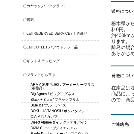
〇カヤック,パッククラフト
送料につい
〇書籍
栃木県から
料0円。
〇La!! RESERVED SERVICE / 予約商品
約400k
ります。
離島の場
〇La!! OUTLETS / アウトレット品
あらかじ
〇ギフト & ラッピング
〇ブランドから選ぶ
発送につい
ARMY SUPPLIES / アーミーサープラス
在庫品は
(軍需品)
商品によ
Big Agnes / ビッグアグネス
ので、商
Black + Blum / ブラックブルム
Blue Ice/ブルーアイス
BOKU HA TANOSII / ボクハタノシイ
C.A.M.P. / カンプ
Direct Alpine/ダイレクトアルパイン
ご連絡先
DMM Climbing/ディエムエム
Eagle Products/イーグルプロダクツ