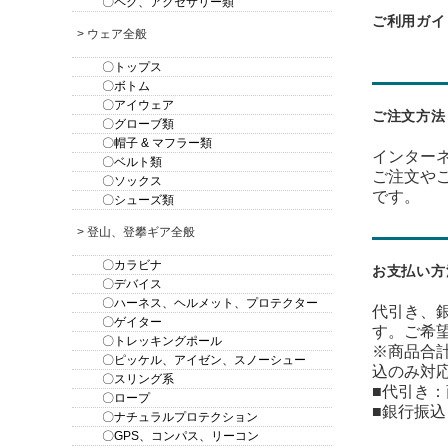
〇ペグ、アクセサリー類
ご利用ガイ
> ウェア全般
〇トップス
〇ボトム
〇アイウェア
ご注文方法
〇グローブ類
〇帽子 & マフラー類
インター
〇ベルト類
ご注文や
〇ソックス
です。
〇シューズ類
> 登山、登攀ギア全般
〇カラビナ
お支払い方
〇デバイス
〇ハーネス、ヘルメット、プロテクター
代引き、
〇ゲイター
す。ご希
〇トレッキングポール
※商品合計
〇ピッケル、アイゼン、スノーシュー
込のみ対
〇スリング系
■代引き
〇ロープ
■銀行振
〇ナチュラルプロテクション
〇GPS、コンパス、リーコン