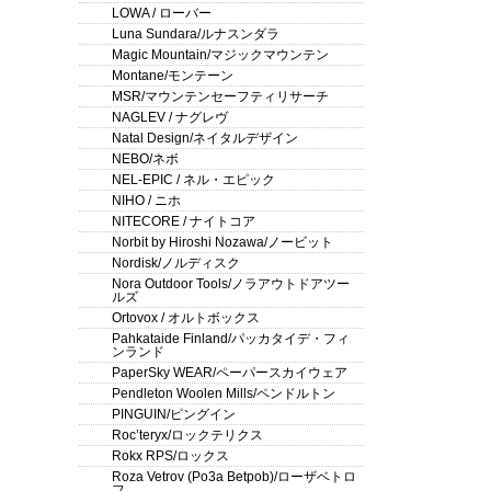
LOWA / ローバー
Luna Sundara/ルナスンダラ
Magic Mountain/マジックマウンテン
Montane/モンテーン
MSR/マウンテンセーフティリサーチ
NAGLEV / ナグレヴ
Natal Design/ネイタルデザイン
NEBO/ネボ
NEL-EPIC / ネル・エピック
NIHO / ニホ
NITECORE / ナイトコア
Norbit by Hiroshi Nozawa/ノービット
Nordisk/ノルディスク
Nora Outdoor Tools/ノラアウトドアツー
ルズ
Ortovox / オルトボックス
Pahkataide Finland/パッカタイデ・フィ
ンランド
PaperSky WEAR/ペーパースカイウェア
Pendleton Woolen Mills/ペンドルトン
PINGUIN/ピングイン
Roc’teryx/ロックテリクス
Rokx RPS/ロックス
Roza Vetrov (Po3a Betpob)/ローザベトロ
フ