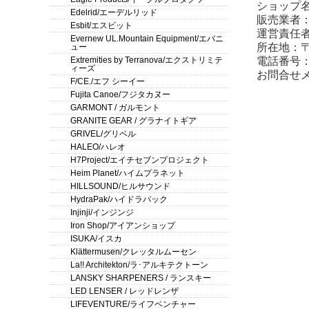
ショップ名：セ
Edelrid/エーデルリッド
販売業者
Esbit/エスビット
運営責任者
Evernew UL.Mountain Equipment/エバニ
所在地：〒3
ュー
Extremities by Terranova/エクストリミテ
電話番号
ィーズ
お問合せ
F/CE./エフ シーイー
Fujita Canoe/フジタカヌー
GARMONT / ガルモント
GRANITE GEAR / グラナイトギア
GRIVEL/グリベル
HALEO/ハレオ
H7Project/エイチセブンプロジェクト
Heim Planet/ハイムプラネット
HILLSOUND/ヒルサウンド
HydraPak/ハイドラパック
Injinji/インジンジ
Iron Shop/アイアンショップ
ISUKA/イスカ
Klättermusen/クレッタルムーセン
La!! Architekton/ラ･アルキテクトーン
LANSKY SHARPENERS / ランスキー
LED LENSER / レッドレンザ
LIFEVENTURE/ライフベンチャー