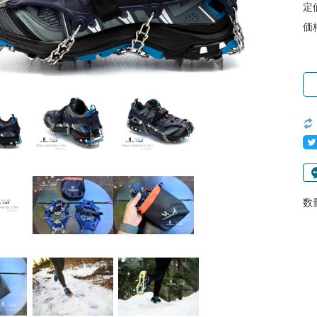
定
価
数