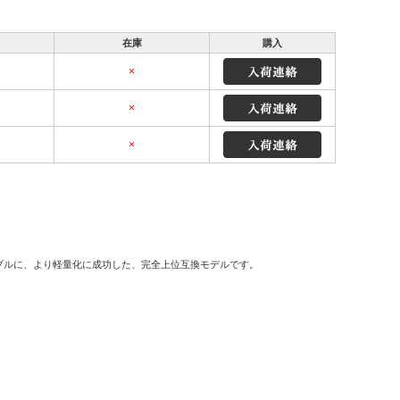
在庫
購入
×
×
×
ブルに、より軽量化に成功した、完全上位互換モデルです。