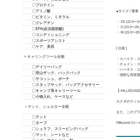
〇プロテイン
〇アミノ酸
●サイズ / 重
〇ビタミン、ミネラル
・ XS (22.0〜24
〇クレアチン
・ S (24.0〜26.
〇EFA(必須脂肪酸)
・ M (26.0〜28.
〇コンディショニング
〇スポーツアシスト
〇ケア、美容
[ 仕様 ]
> キャリングツール全般
・スパイク：
・チェイン：
〇デイリーバッグ
・ハーネス：
〇登山ザック、バックパック
・強靭な高密
〇サコッシュ、ポーチ
〇スタッフサック、バッグアクセサリー
〇キャンプ系キャリーツール
【 HILLSOUN
〇小物入れ、ケースなど
カナダのウィ
＞テント、シェルター全般
また、このブ
〇テント
〇タープ
Hillsou
〇シュラフ、スリーピングバッグ
〇マット、シートなど