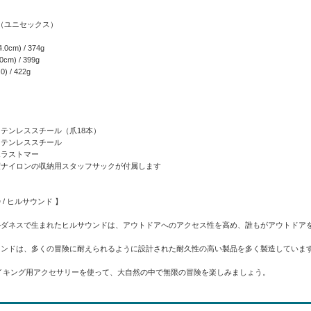
量（ユニセックス）
.0cm) / 374g
0cm) / 399g
0) / 422g
ステンレススチール（爪18本）
ステンレススチール
エラストマー
度ナイロンの収納用スタッフサックが付属します
D / ヒルサウンド 】
ルダネスで生まれたヒルサウンドは、アウトドアへのアクセス性を高め、誰もがアウトドア
ランドは、多くの冒険に耐えられるように設計された耐久性の高い製品を多く製造していま
nd のハイキング用アクセサリーを使って、大自然の中で無限の冒険を楽しみましょう。