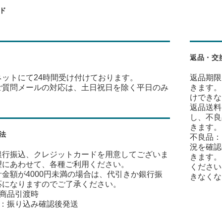
ド
返品・交
ネットにて24時間受け付けております。
返品期限
ご質問メールの対応は、土日祝日を除く平日のみ
きます。
けできな
返品送料
し、不良
きます。
法
不良品：
況を確認
銀行振込、クレジットカードを用意してございま
きます。
望にあわせて、各種ご利用ください。
ください
金額が4000円未満の場合は、代引きか銀行振
きなくな
応になりますのでご了承ください。
：商品引渡時
込：振り込み確認後発送