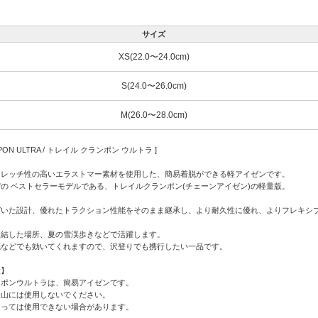
サイズ
XS(22.0〜24.0cm)
S(24.0〜26.0cm)
M(26.0〜28.0cm)
AMPON ULTRA / トレイル クランポン ウルトラ ]
トレッチ性の高いエラストマー素材を使用した、簡易着脱ができる軽アイゼンです。
UND "の ベストセラーモデルである、トレイルクランポン(チェーンアイゼン)の軽量版。
づいた設計、優れたトラクション性能をそのまま継承し、より耐久性に優れ、よりフレキシ
凍結した場所、夏の雪渓歩きなどで活躍します。
底などでも効いてくれますので、沢登りでも携行したい一品です。
意】
ンポンウルトラは、簡易アイゼンです。
登山には使用しないでください。
よっては使用できない場合があります。