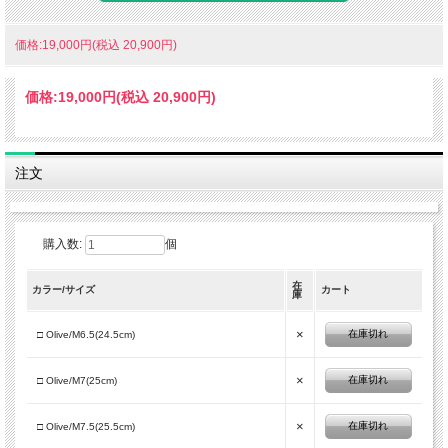
ベアフットにしては分厚いミッドソールのように見えますが、凹凸を均一にする為
のトレイルフォームレイヤーをアッパーに巻き付けている為です。
価格:19,000円(税込 20,900円)
そのアグレッシブなソールパターンは、トレイルでの安定したトラクションを確保
し、耐摩耗性に優れたトウガードは、荒れた路面に対する防御力を向上させ、固い
岩稜帯や舗装路でもトレーニングしやすくなりました。
価格:
19,000円
(税込 20,900円)
また、つま先にクライミングゾーンが配されているので、ベアフットシューズであ
りながら、一般的なトレッキングシューズと同じようなテクニックでの岩稜帯歩き
も可能です。
注文
今までの Xero Shoes に期待される自然な足の動きと柔軟性はそのままに、
・通気性に優れたメッシュアッパー
・シームレスなサイドウォール
・2層からなるトゥキャップによる保護
購入数:
個
・ホールド力の高いヒールカウンター
在
など、軽量性、快適性、耐久性を再定義するような、次世代の多目的ベアフット
カラー/サイズ
カート
庫
ハイキングシューズに仕上がっています。
×
在庫切れ
□ Olive/M6.5(24.5cm)
●Key Features
・固い路面にも対応したトレイルフォームレイヤーソール
×
在庫切れ
□ Olive/M7(25cm)
・片足、わずか289.1g（27.0cm）程の超軽量シューズ
・通気性に優れたメッシュアッパー
×
在庫切れ
□ Olive/M7.5(25.5cm)
●Figures