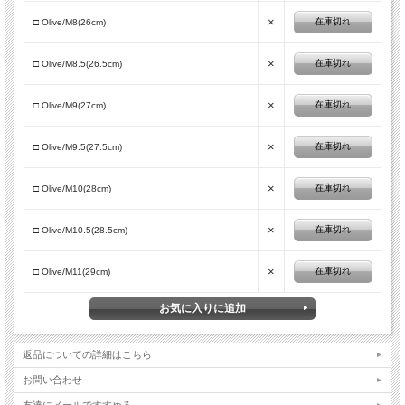
- 重量：約289.1g（27.0cm）(片足)
×
在庫切れ
□ Olive/M8(26cm)
- ソール厚：スタックハイト:16.0mm(ソール:10.5mm インソール:3.0mm ストロー
ル2.5mm)
- サイズ：（M's) / M6.5 (24.5cm) &#12316; M11 (29.0cm) 0.5cm 刻み
×
在庫切れ
□ Olive/M8.5(26.5cm)
×
在庫切れ
□ Olive/M9(27cm)
×
在庫切れ
□ Olive/M9.5(27.5cm)
×
在庫切れ
□ Olive/M10(28cm)
×
在庫切れ
□ Olive/M10.5(28.5cm)
×
在庫切れ
□ Olive/M11(29cm)
返品についての詳細はこちら
お問い合わせ