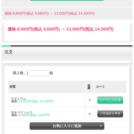
シンプルな5枚のパネルにより構成されていますので、薄型でフラットな収納が可
能です。
価格:8,800円(税込 9,680円)
～
13,000円(税込 14,300円)
ワクスドキャンバスコットン製の収納袋が付属します。
【 重量 】
価格:
8,800円
(税込 9,680円)
～
13,000円
(税込 14,300円)
■ チタンモデル 255g
■ 304-ステンレススチールモデル 415g
【 共通仕様 】
■組み立てサイズ:高さ 約17cm 幅 約12cm
注文
■ワクスドキャンバスコットン製の収納袋
※こちらの価格には消費税が含まれています。
購入数:
個
在
材質
カート
庫
チタニウム
○
価格:
13,000円(税込 14,300円)
304-ステンレス
×
入荷連絡を希望
価格:
8,800円(税込 9,680円)