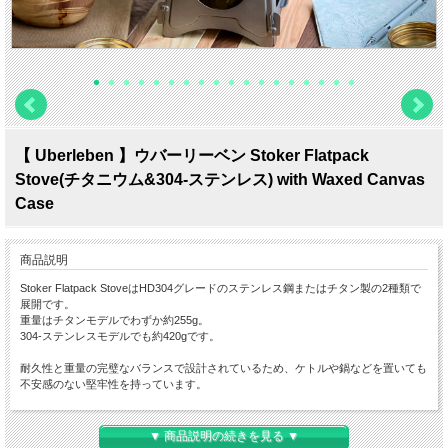
【 Uberleben 】ウバーリーベン Stoker Flatpack
Stove(チタニウム&304-ステンレス) with Waxed Canvas
Case
商品説明
Stoker Flatpack StoveはHD304グレードのステンレス鋼またはチタン製の2種類で
展開です。
重量はチタンモデルでわずか約255g。
304-ステンレスモデルでも約420gです。
耐久性と重量の完璧なバランスで設計されているため、ケトルや鍋などを置いても
不安感のない堅牢性を持っています。
チムニー効果によるウッドストーブとして燃焼性の高さはもちろん、山岳仕様のア
ルコールバーナーの風防としても優秀です。
▼ 商品説明の続きを見る ▼